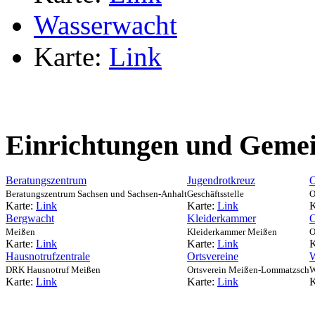
Wasserwacht
Karte:
Link
Einrichtungen und Gemei
Beratungszentrum
Jugendrotkreuz
O
Beratungszentrum Sachsen und Sachsen-Anhalt
Geschäftsstelle
O
Karte:
Link
Karte:
Link
K
Bergwacht
Kleiderkammer
O
Meißen
Kleiderkammer Meißen
O
Karte:
Link
Karte:
Link
K
Hausnotrufzentrale
Ortsvereine
W
DRK Hausnotruf Meißen
Ortsverein Meißen-Lommatzsch
W
Karte:
Link
Karte:
Link
K