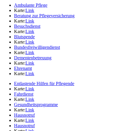
Ambulante Pflege
Karte:
Link
Beratung zur Pflegeversicherung
Karte:
Link
Besuchsdienst
Karte:
Link
Blutspende
Karte:
Link
Bundesfreiwilligendienst
Karte:
Link
Dementenbetreuung
Karte:
Link
Ehrenamt
Karte:
Link
Entlastende Hilfen für Pflegende
Karte:
Link
Fahrdienst
Karte:
Link
Gesundheitsprogramme
Karte:
Link
Hausnotruf
Karte:
Link
Hausnotruf
Karte:
Link