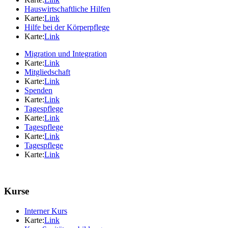
Hauswirtschaftliche Hilfen
Karte:
Link
Hilfe bei der Körperpflege
Karte:
Link
Migration und Integration
Karte:
Link
Mitgliedschaft
Karte:
Link
Spenden
Karte:
Link
Tagespflege
Karte:
Link
Tagespflege
Karte:
Link
Tagespflege
Karte:
Link
Kurse
Interner Kurs
Karte:
Link