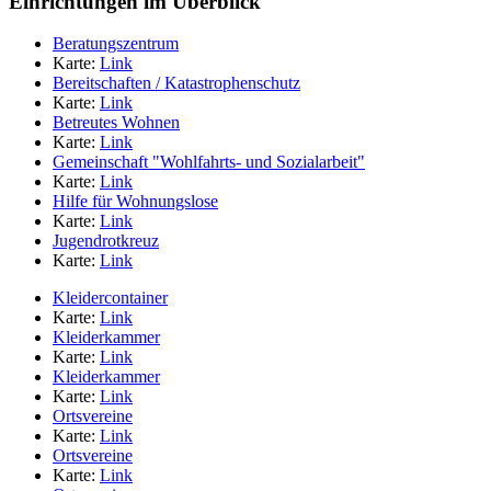
Einrichtungen im Überblick
Beratungszentrum
Karte:
Link
Bereitschaften / Katastrophenschutz
Karte:
Link
Betreutes Wohnen
Karte:
Link
Gemeinschaft "Wohlfahrts- und Sozialarbeit"
Karte:
Link
Hilfe für Wohnungslose
Karte:
Link
Jugendrotkreuz
Karte:
Link
Kleidercontainer
Karte:
Link
Kleiderkammer
Karte:
Link
Kleiderkammer
Karte:
Link
Ortsvereine
Karte:
Link
Ortsvereine
Karte:
Link