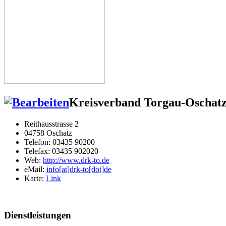
Kreisverband Torgau-Oschatz
Reithausstrasse 2
04758 Oschatz
Telefon: 03435 90200
Telefax: 03435 902020
Web:
http://www.drk-to.de
eMail:
info[at]drk-to[dot]de
Karte:
Link
Dienstleistungen